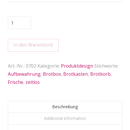
Brotbox
BLAIB
FRISCH
In den Warenkorb
quantity
Art.-Nr.:
0702
Kategorie:
Produktdesign
Stichworte:
Aufbewahrung
,
Brotbox
,
Brotkasten
,
Brotkorb
,
Frische
,
zeitlos
Beschreibung
Additional information