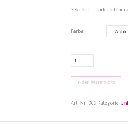
Sekretär – stark und filigr
Farbe
Sekretär
SCHREIB
AUF
In den Warenkorb
quantity
Art.-Nr.:
005
Kategorie:
Unk