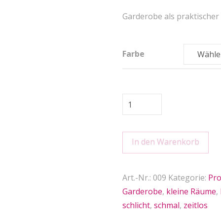
Garderobe als praktischer
Farbe
Garderobe
KOMM
AN
In den Warenkorb
quantity
Art.-Nr.:
009
Kategorie:
Pro
Garderobe
,
kleine Räume
,
schlicht
,
schmal
,
zeitlos