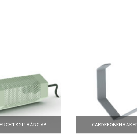
EUCHTE ZU HÄNG AB
GARDEROBENHAKE
55.00
€
9.00
€