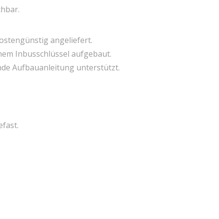
chbar.
stengünstig angeliefert.
inem Inbusschlüssel aufgebaut.
nde Aufbauanleitung unterstützt.
fast.