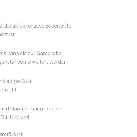
 die als dekorative Bilderleiste
ht ist.
res kann sie zur Garderobe,
genständen erweitert werden.
nd abgestützt
ebracht.
t und klarer Formensprache
TELL HIN und
.
retärs ist