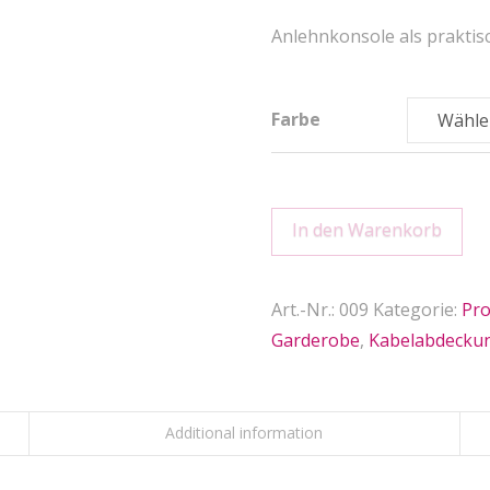
Anlehnkonsole als praktisc
Farbe
Anlehnkonsole
In den Warenkorb
HÄNG
AB
Art.-Nr.:
009
Kategorie:
Pro
quantity
Garderobe
,
Kabelabdecku
Additional information